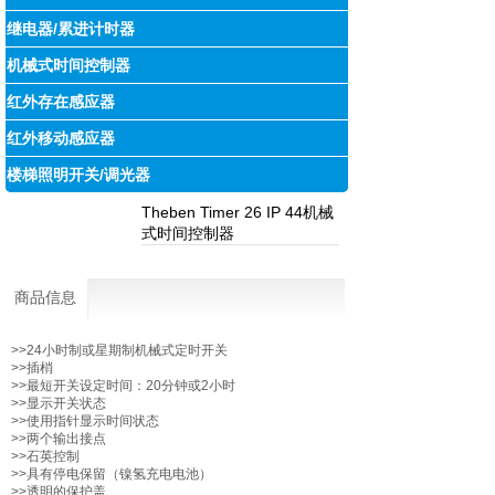
继电器/累进计时器
机械式时间控制器
红外存在感应器
红外移动感应器
楼梯照明开关/调光器
Theben Timer 26 IP 44机械
式时间控制器
商品信息
>>24小时制或星期制机械式定时开关
>>插梢
>>最短开关设定时间：20分钟或2小时
>>显示开关状态
>>使用指针显示时间状态
>>两个输出接点
>>石英控制
>>具有停电保留（镍氢充电电池）
>>透明的保护盖